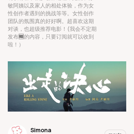
敏阿姨以及家人的相处体验，作为女
性创作者遇到的挑战等等。女性创作
团队的氛围真的好好啊。超喜欢这期
对谈，也超级推荐电影！(我会不定期
发布
🆓
的内容，只要订阅就可以收到
啦！）
Simona