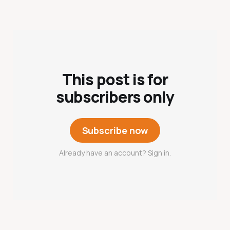
This post is for
subscribers only
Subscribe now
Already have an account? Sign in.