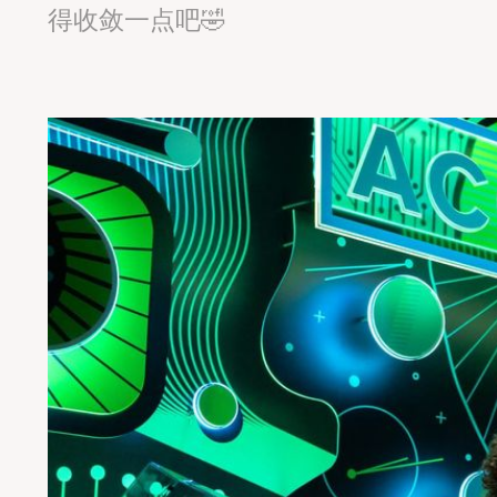
得收敛一点吧🤣