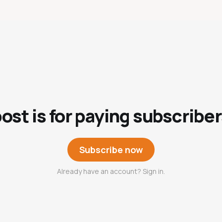
post is for paying subscriber
Subscribe now
Already have an account? Sign in.