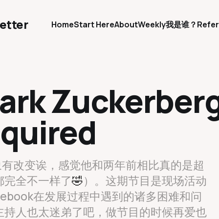
etter
Home
Start Here
About
Weekly
我是谁？
Refer
Mark Zuckerber
cquired
rg的印象有改变诶，感觉他和两年前相比真的是超
都完全不一样了
🤣
）。这期节目是现场活动
ebook在发展过程中遇到的诸多困难和问
主持人也太迷弟了吧，做节目的时候再爱也