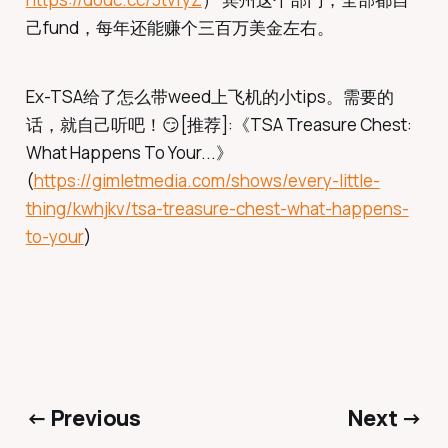
己fund，每年还能赚个三百万美金左右。
Ex-TSA给了怎么带weed上飞机的小tips。需要的
话，就自己听吧！😏[推荐]:《TSA Treasure Chest:
What Happens To Your...》
(
https://gimletmedia.com/shows/every-little-
thing/kwhjkv/tsa-treasure-chest-what-happens-
to-your
)
← Previous
Next →