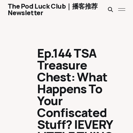
The Pod Luck Club｜播客推荐
Newsletter
Ep.144 TSA
Treasure
Chest: What
Happens To
Your
Confiscated
Stuff? |EVERY