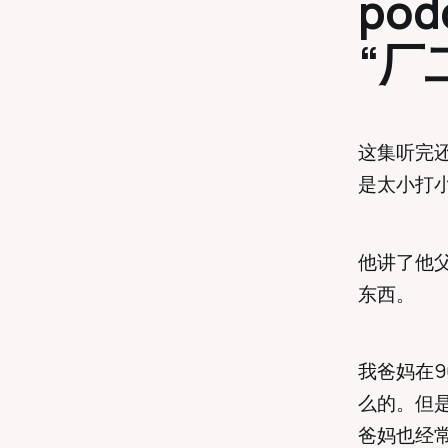
po
“厂二
这集听完
是太小打
他讲了他
东西。
我爸妈在
么的。但
爸妈也经