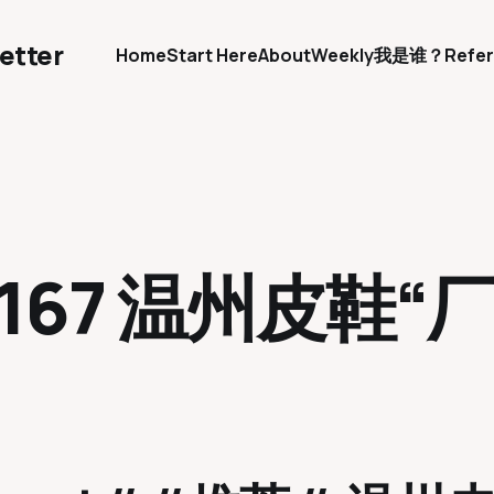
etter
Home
Start Here
About
Weekly
我是谁？
Refer
.167 温州皮鞋“厂