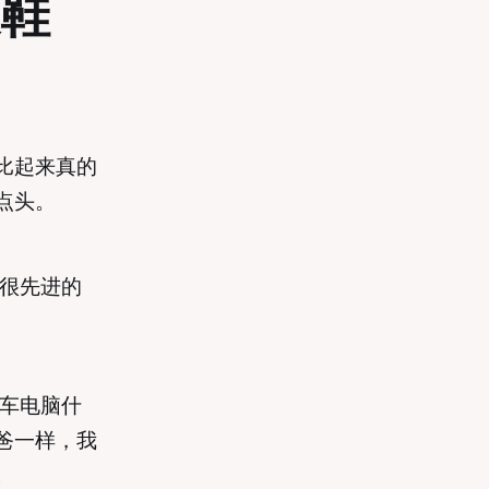
皮鞋
比起来真的
点头。
了很先进的
轿车电脑什
爸一样，我
。