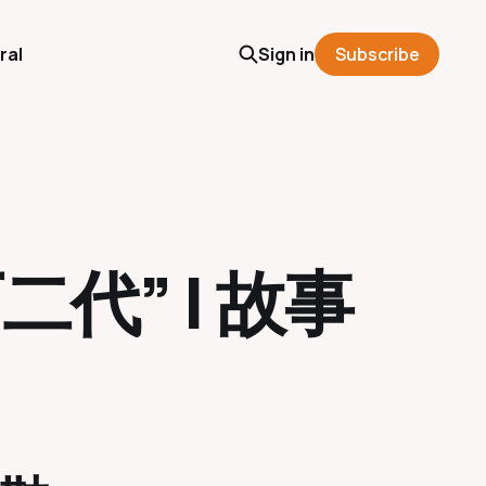
ral
Sign in
Subscribe
二代” | 故事