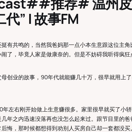
dcast##推荐# 温州
代” | 故事FM
还挺有共鸣的，当然我爸妈那一点小本生意跟这位主角
小闹了，毕竟人家是做康奈的。但是不妨碍我听得疯狂
父母创业的故事，90年代就能赚几十万，很早就用上
90年左右刚开始做上生意赚很多。家里很早就买了小
是几年之内迅速没落再也没怎么起来过。跟节目里的爸
常后悔，那时候都想得到劝别人买房自己却一套都没买