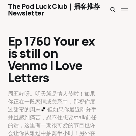
The Pod Luck Club｜播客推荐
Newsletter
Ep 1760 Your ex
is still on
Venmo | Love
Letters
周五好呀。明天就是情人节啦！如果
你正在一段恋情或关系中，那祝你度
过甜蜜的周末
💕
但如果你最近刚分手
并且感到痛苦，忍不住想要stalk前任
的话，这里有一期很可爱的节目也许
会让你从难过中抽离半小时！另外在