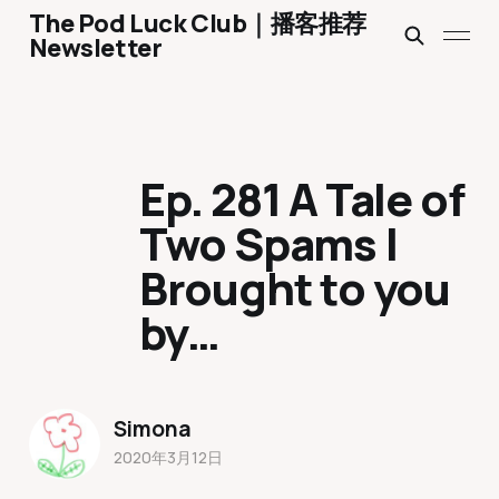
The Pod Luck Club｜播客推荐
Newsletter
Ep. 281 A Tale of
Two Spams |
Brought to you
by…
Simona
2020年3月12日