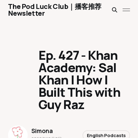
The Pod Luck Club｜播客推荐
Newsletter
Ep. 427 - Khan
Academy: Sal
Khan | How I
Built This with
Guy Raz
Simona
English Podcasts