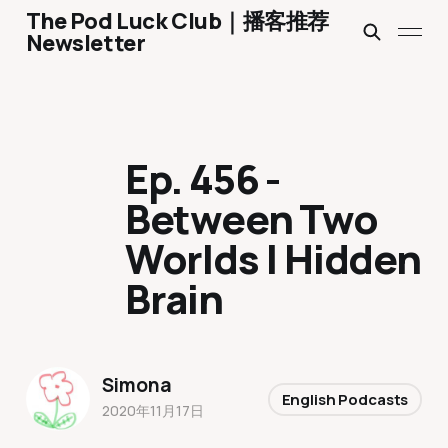
The Pod Luck Club｜播客推荐
Newsletter
Ep. 456 -
Between Two
Worlds | Hidden
Brain
Simona
English Podcasts
2020年11月17日