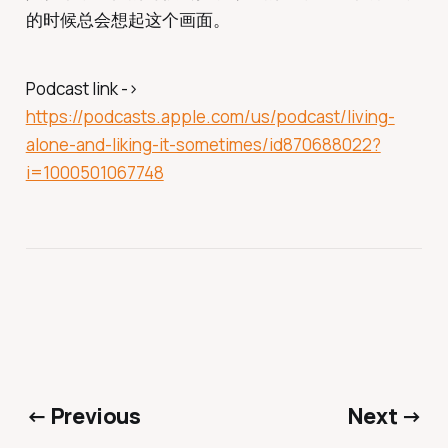
的时候总会想起这个画面。
Podcast link ->
https://podcasts.apple.com/us/podcast/living-
alone-and-liking-it-sometimes/id870688022?
i=1000501067748
← Previous
Next →