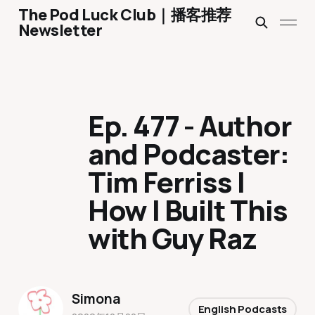
The Pod Luck Club｜播客推荐
Newsletter
Ep. 477 - Author
and Podcaster:
Tim Ferriss |
How I Built This
with Guy Raz
Simona
English Podcasts