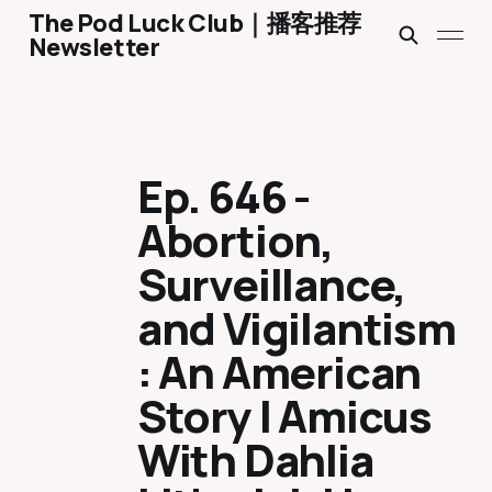
The Pod Luck Club｜播客推荐
Newsletter
Ep. 646 -
Abortion,
Surveillance,
and Vigilantism
: An American
Story | Amicus
With Dahlia