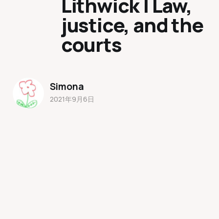
Lithwick | Law,
justice, and the
courts
Simona
2021年9月6日