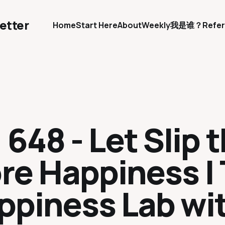
etter
Home
Start Here
About
Weekly
我是谁？
Refer
 648 - Let Slip 
re Happiness |
ppiness Lab wit