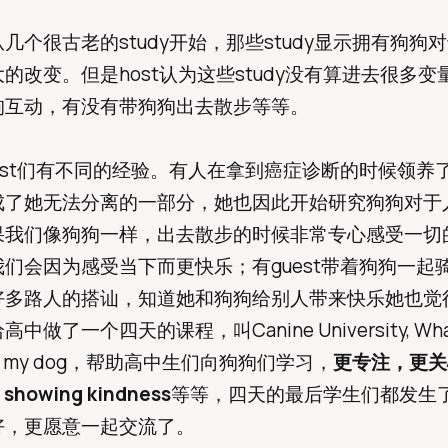
几个很古老的study开始，那些study显示拥有狗狗
的改变。但是host认为这些study没有算进去很多变
狗互动，有没有带狗狗出去散步等等。
est们有不同的经验。有人在拿到癌症诊断的时候领养
成了她无法分离的一部分，她也因此开始研究狗狗对于
果我们像狗狗一样，出去散步的时候非常专心感受一切
们会因为感受当下而更快乐；有guest带着狗狗一起
好多路人的搭讪，知道她和狗狗给别人带来快乐她也觉
做了一个四天的课程，叫Canine University, What 
from my dog，帮助高中生们向狗狗们学习，
更专注，更关
 showing kindness
等等，四天的最后学生们都发生
好，更愿意一起交流了。