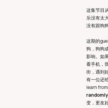
这集节目从
乐没有太大
没有跟狗
这期的gu
狗，狗狗
影响。如
看手机，我
街，遇到
有一位还给高中
learn 
randomly
变，更友