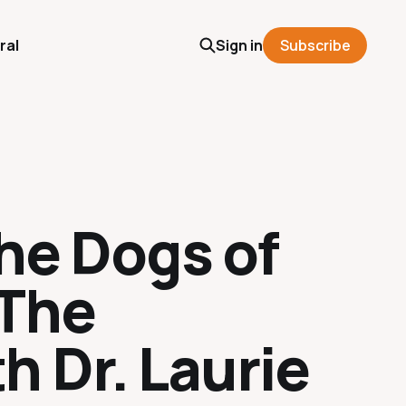
ral
Sign in
Subscribe
the Dogs of
 The
h Dr. Laurie