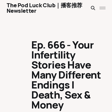
The Pod Luck Club｜播客推荐
Newsletter
Ep. 666 - Your
Infertility
Stories Have
Many Different
Endings |
Death, Sex &
Money