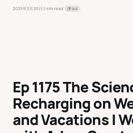
2025年3月20日
2 min read
Paid
Ep 1175 The Scien
Recharging on W
and Vacations | W