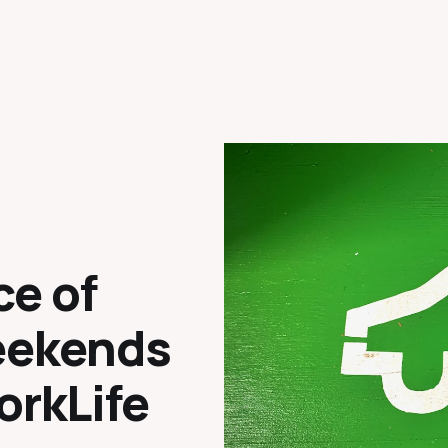
ce of
eekends
orkLife