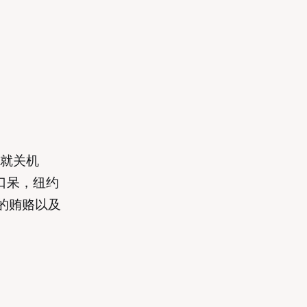
接就关机
瞪口呆，纽约
的贿赂以及