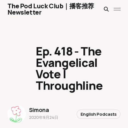
The Pod Luck Club｜播客推荐
Newsletter
Ep. 418 - The
Evangelical
Vote |
Throughline
Simona
English Podcasts
2020年9月24日