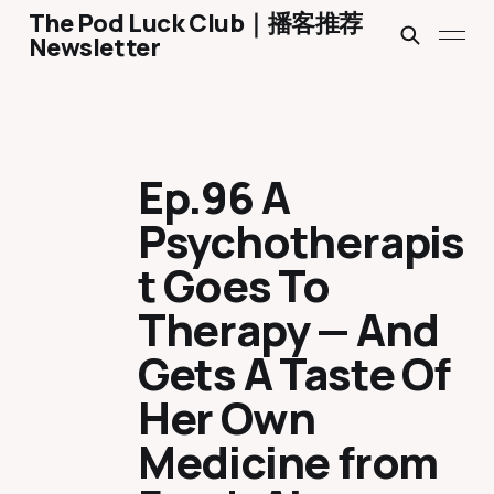
The Pod Luck Club｜播客推荐
Newsletter
Ep.96 A
Psychotherapis
t Goes To
Therapy — And
Gets A Taste Of
Her Own
Medicine from