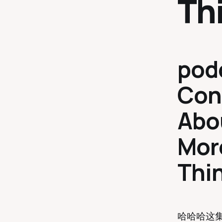
Th
pod
Con
Abo
More
Thi
哈哈哈这