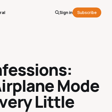
ral
Sign in
Subscribe
nfessions:
Airplane Mode
ery Little