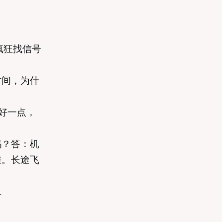
疯狂找信号
时间，为什
得好一点，
吗？答：机
差。长途飞
…