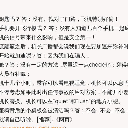
钥匙吗？ 答：没有。找对了门路，飞机特别好偷！
手机要开飞行模式？ 答：没有人知道几百个手机一起
机的信号带来什么影响，但是安全第一！
流颠簸之后，机长广播都会说我们现在要加速来弥补
开始就加速呢？答：因为我们在骗人…
舱？答：没有一定的方法…尽量迟一点check-in；穿
人员有礼貌；
机十几个小时，乘客可以看电视睡觉，机长可以休息
不停考虑如果此时出任何事故的应对方案，不能开小
长替换。机长可以在“quiet”和“lush”的地方小憩。
座椅背后的小桌板会被清洁吗？答：不会…不会…不会
就请自己听啦。[推荐]:《网页》