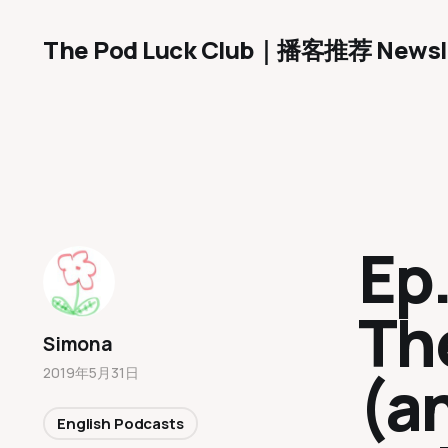
The Pod Luck Club｜播客推荐 Newsl
Ep
Th
Simona
(an
2019年5月31日
English Podcasts