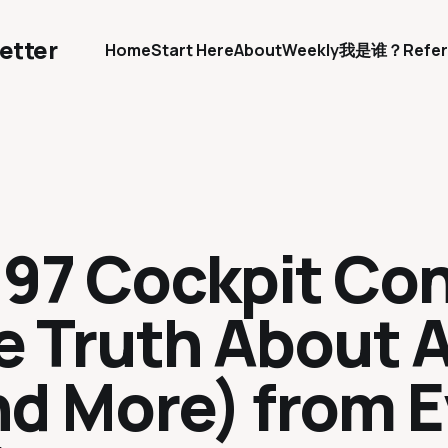
etter
Home
Start Here
About
Weekly
我是谁？
Refer
.97 Cockpit Co
e Truth About 
d More) from Ev